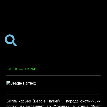
БИГЛЬ — ХАРЬЕР
Бигль-харьер (Beagle Harrier) — порода охотничьих
собак, выведенных во Франции, в конце 19-го