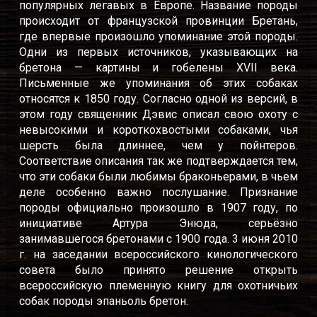
популярных легавых в Европе. Название породы
происходит от французской провинции Бретань,
где впервые произошло упоминание этой породы.
Одни из первых источников, указывающих на
бретона — картины и гобелены XVII века.
Письменные же упоминания об этих собаках
относятся к 1850 году. Согласно одной из версий, в
этом году священник Дэвис описал свою охоту с
невысокими и короткохвостыми собаками, чья
шерсть была длиннее, чем у пойнтеров.
Соответствие описания так же подтверждается тем,
что эти собаки были любимы браконьерами, в чьем
деле особенно важно послушание. Признание
породы официально произошло в 1907 году, по
инициативе Артура Энюда, серьёзно
занимавшегося бретонами с 1900 года. 3 июня 2010
г. на заседании всероссийского кинологического
совета было принято решение открыть
всероссийскую племенную книгу для охотничьих
собак породы эпаньоль бретон.