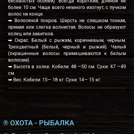
бесхвостых особей). Всегда короткий, длиной не
более 10 см. Чаще всего немного изогнут, с пучком
волос на конце.
➡ Волосяной покров. Шерсть не слишком тонкая,
прямая или слегка волнистая. Волосы не образуют
колец или завитков.
➡ Окрас. Белый с рыжим, коричневым, черным.
Трехцветный (белый, черный и рыжий). Чалый
(окрашенные волосы примешиваются к белым
волосам).
➡ Высота в холке. Кобели: 48 —50 см. Суки: 47 —49
см.
➡ Вес. Кобели: 15— 18 кг. Суки: 14— 15 кг.
® ОХОТА - РЫБАЛКА