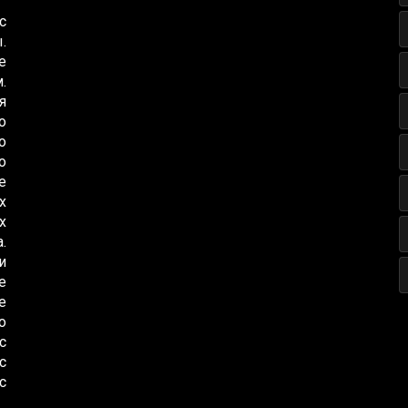
с
.
е
.
я
о
о
о
е
х
х
.
и
е
е
о
с
с
с