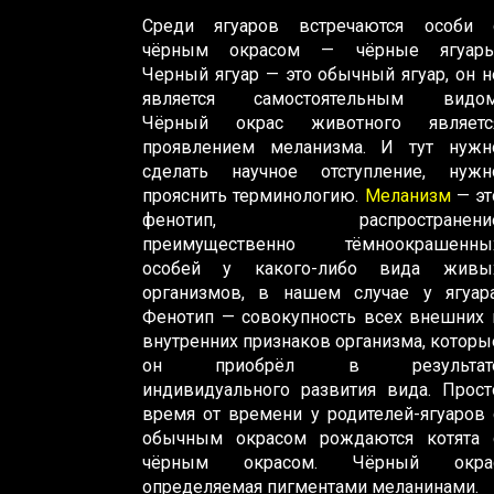
Среди ягуаров встречаются особи 
чёрным окрасом — чёрные ягуары
Черный ягуар — это обычный ягуар, он н
является самостоятельным видом
Чёрный окрас животного являетс
проявлением меланизма. И тут нужн
сделать научное отступление, нужн
прояснить терминологию.
Меланизм
— эт
фенотип, распространени
преимущественно тёмноокрашенны
особей у какого-либо вида живы
организмов, в нашем случае у ягуара
Фенотип — совокупность всех внешних 
внутренних признаков организма, которы
он приобрёл в результат
индивидуального развития вида. Прост
время от времени у родителей-ягуаров 
обычным окрасом рождаются котята 
чёрным окрасом. Чёрный окра
определяемая пигментами меланинами.