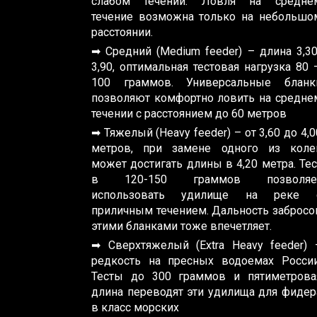
слабом течении. Ловля на средне
течение возможна только на небольшо
расстоянии.
➡ Средний (Medium feeder) – длина 3,30
3,90, оптимальная тестовая нагрузка 80 
100 граммов. Универсальные бланк
позволяют комфортно ловить на средне
течении с расстоянием до 60 метров
➡ Тяжелый (Heavy feeder) – от 3,60 до 4,0
метров, при замене одного из коле
может достигать длины в 4,20 метра. Тес
в 120-150 граммов позволяе
использовать удилище на реке 
приличным течением. Дальность забросо
этими бланками тоже впечетляет.
➡ Сверхтяжелый (Extra Heavy feeder) 
редкость на пресных водоемах России
Тесты до 300 граммов и пятиметрова
длина переводят эти удилища для фидер
в класс морских