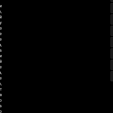
и
,
й
у
з
е
е
,
в
и
й
е
,
е
,
т
а
о
в
о