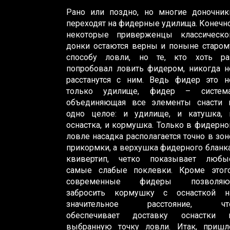
Рано или поздно, но многие доночник
переходят на фидерные удилища. Конечно
некоторые приверженцы классическо
донки остаются верны и поныне старом
способу ловли, но те, кто хоть ра
попробовал ловить фидером, никогда н
расстанутся с ним. Ведь фидер это н
только удилище, фидер – система
объединяющая все элементы снасти 
одно целое: и удилище, и катушка, 
оснастка, и кормушка. Только в фидерно
ловле насадка располагается точно в зон
прикормки, а верхушка фидерного бланка
квивертип, четко показывает любы
самые слабые поклевки. Кроме этого
современные фидеры позволяю
забросить кормушку с оснасткой н
значительное расстояние, чт
обеспечивает доставку оснастки 
выбранную точку ловли. Итак, пришл