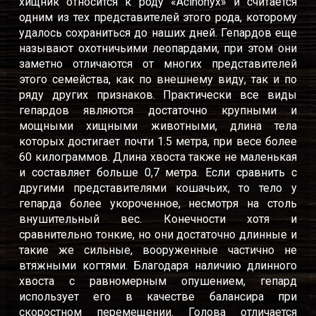
хищник относится к роду «Acinonyx» и считается
одним из тех представителей этого рода, которому
удалось сохраниться до наших дней. Гепардов еще
называют охотничьими леопардами, при этом они
заметно отличаются от многих представителей
этого семейства, как по внешнему виду, так и по
ряду других признаков. Практически все виды
гепардов являются достаточно крупными и
мощными хищными животными, длина тела
которых достигает почти 1.5 метра, при весе более
60 килограммов. Длина хвоста также не маленькая
и составляет больше 0,7 метра. Если сравнить с
другими представителями кошачьих, то тело у
гепарда более укороченное, несмотря на столь
внушительный вес. Конечности хотя и
сравнительно тонкие, но они достаточно длинные и
такие же сильные, вооруженные частично не
втяжными когтями. Благодаря наличию длинного
хвоста с равномерным опушением, гепард
использует его в качестве балансира при
скоростном перемещении. Голова отличается