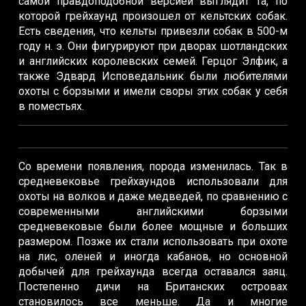
самой правдоподобной версией выглядит та, по
которой грейхаунд произошел от кельтских собак.
Есть сведения, что кельты привезли собак в 500-м
году н. э. Они фигурируют при дворах шотландских
и английских королевских семей. Герцог Элфик, а
также Эдвард Исповедальник были любителями
охоты с борзыми и имели своры этих собак у себя
в поместьях.
Со времени появления, порода изменилась. Так в
средневековье грейхаундов использовали для
охоты на волков и даже медведей, по сравнению с
современными английскими борзыми
средневековые были более мощные и больших
размером. Позже их стали использовать при охоте
на лис, оленей и иногда кабанов, но основной
добычей для грейхаунда всегда оставался заяц.
Постепенно дичи на Британских островах
становилось все меньше. Да и многие