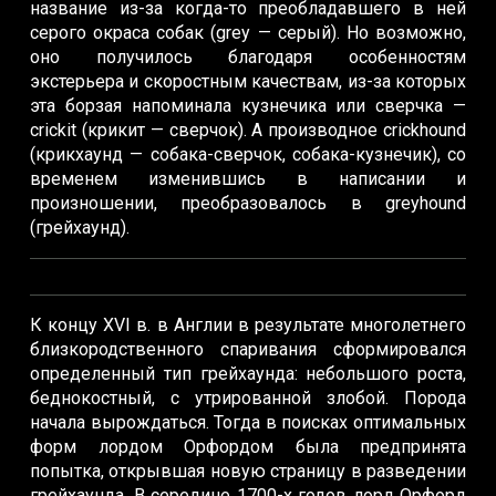
название из-за когда-то преобладавшего в ней
серого окраса собак (grey — серый). Но возможно,
оно получилось благодаря особенностям
экстерьера и скоростным качествам, из-за которых
эта борзая напоминала кузнечика или сверчка —
crickit (крикит — сверчок). А производное crickhound
(крикхаунд — собака-сверчок, собака-кузнечик), со
временем изменившись в написании и
произношении, преобразовалось в greyhound
(грейхаунд).
К концу XVI в. в Англии в результате многолетнего
близкородственного спаривания сформировался
определенный тип грейхаунда: небольшого роста,
беднокостный, с утрированной злобой. Порода
начала вырождаться. Тогда в поисках оптимальных
форм лордом Орфордом была предпринята
попытка, открывшая новую страницу в разведении
грейхаунда. В середине 1700-х годов лорд Орфорд