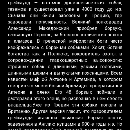
грейхаунд — потомок древнеегипетских собак,
теземов и существовал уже в 4000 году до н.э.
Сначала они были завезены в Грецию, где
завоевали популярность. Великий полководец
Александр Македонский приобрел борзую,
названную Перитас, за большое количество золота
и алмазов. В греческой мифологии боги часто
изображались с борзыми собаками. Хекат, богиня
богатства, как и Поллюкс, покровитель охоты, в
сопровождении гладкошерстных высоконогих
стройных собак с длинными, узкими головами,
длинными шеями и выпуклыми поясницами. Всем
известен миф об Актеоне и Артемиде, в котором
говорится о мести богини Артемиды, превратившей
Актеона в оленя. Его 48 борзых поймали и
растерзали этого оленя, не распознав в нем своего
владельца.Уже из Греции эти собаки попали в
Британию. Другая версия гласит, что прародителем
грейхаунда является азиатская борзая слюги,
завезенная в Англию купцами в 900-е годы н.э. Но