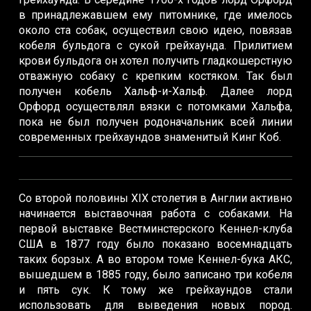
в принадлежавшем ему питомнике, где имелось
около ста собак, осуществил свою идею, повязав
кобеля бульдога с сукой грейхаунда. Прилитием
крови бульдога он хотел получить гладкошерстную
отважную собаку с крепким костяком. Так был
получен кобель Хальф-и-Хальф. Далее лорд
Орфорд осуществлял вязки с потомками Хальфа,
пока не был получен родоначальник всей линии
современных грейхаундов знаменитый Кинг Коб.
Со второй половины XIX столетия в Англии активно
начинается выставочная работа с собаками. На
первой выставке Вестминстерского Кеннел-клуба
США в 1877 году было показано восемнадцать
таких борзых. А во втором томе Кеннел-бука АКС,
вышедшем в 1885 году, было записано три кобеля
и пять сук. К тому же грейхаундов стали
использовать для выведения новых пород.