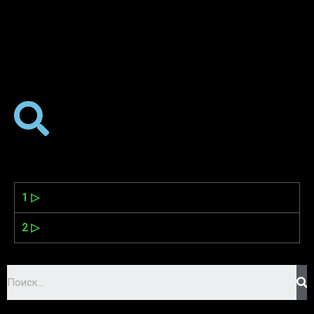
1 ▷
2 ▷