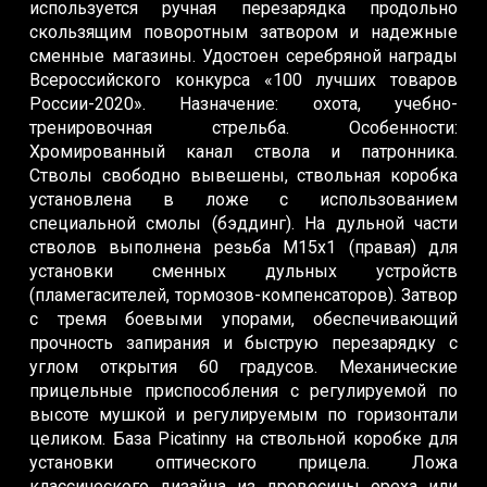
используется ручная перезарядка продольно
скользящим поворотным затвором и надежные
сменные магазины. Удостоен серебряной награды
Всероссийского конкурса «100 лучших товаров
России-2020». Назначение: охота, учебно-
тренировочная стрельба. Особенности:
Хромированный канал ствола и патронника.
Стволы свободно вывешены, ствольная коробка
установлена в ложе с использованием
специальной смолы (бэддинг). На дульной части
стволов выполнена резьба М15х1 (правая) для
установки сменных дульных устройств
(пламегасителей, тормозов-компенсаторов). Затвор
с тремя боевыми упорами, обеспечивающий
прочность запирания и быструю перезарядку с
углом открытия 60 градусов. Механические
прицельные приспособления с регулируемой по
высоте мушкой и регулируемым по горизонтали
целиком. База Picatinny на ствольной коробке для
установки оптического прицела. Ложа
классического дизайна из древесины ореха или