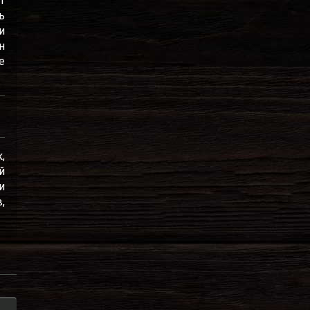
т
ь
и
н
е
,
й
и
,