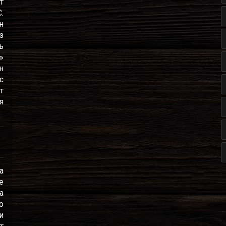
т
.
н
з
ь
»
н
с
т
я
а
е
а
о
и