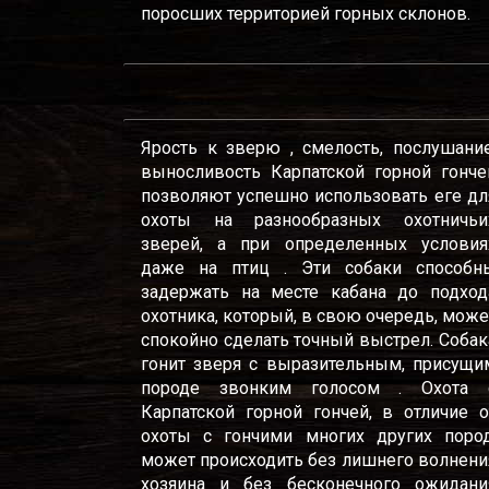
поросших территорией горных склонов.
Ярость к зверю , смелость, послушание
выносливость Карпатской горной гонче
позволяют успешно использовать еге дл
охоты на разнообразных охотничьи
зверей, а при определенных условия
даже на птиц . Эти собаки способн
задержать на месте кабана до подход
охотника, который, в свою очередь, може
спокойно сделать точный выстрел. Собак
гонит зверя с выразительным, присущи
породе звонким голосом . Охота 
Карпатской горной гончей, в отличие о
охоты с гончими многих других пород
может происходить без лишнего волнени
хозяина и без бесконечного ожидани