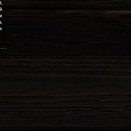
,
й
и
,
х