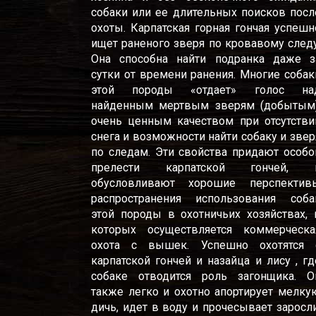
собаки или ее длительных поисков посл
охоты. Карпатская горная гончая успешн
ищет раненого зверя по кровавому следу
Она способна найти подранка даже з
сутки от времени ранения. Многие собак
этой породы «отдает» голос на
найденным мертвым зверям (добытым)
очень ценным качеством при отсутстви
снега и возможности найти собаку и звер
по следам. Эти свойства придают особо
прелести карпатской гончей, 
обусловливают хорошие перспектив
распространения использования соба
этой породы в охотничьих хозяйствах, 
которых осуществляется коммерческа
охота с вышек. Успешно охотятся 
карпатской гончей и назайца и лису , гд
собаке отводится роль загонщика. О
также легко и охотно апортирует мелку
дичь, идет в воду и прочесывает заросли