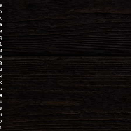
е
о
.
а
и
д
,
и
я
й
и
ы
к
в
я
с
е
н
ю
.