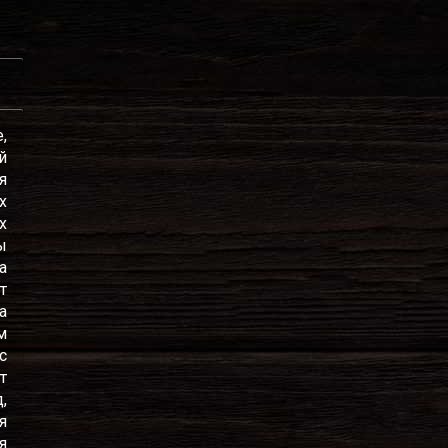
,
й
я
х
х
ы
а
т
а
м
с
т
,
я
я