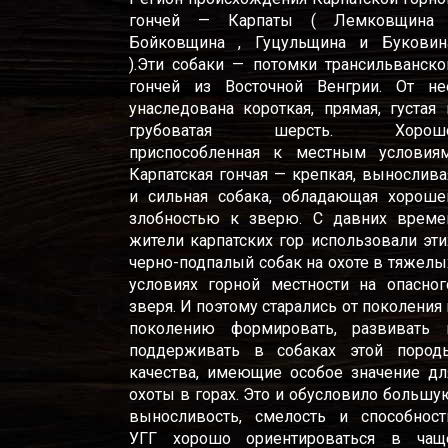
гончей — Карпаты ( Лемковщина 
Бойковщина , Гуцульщина и Буковин
).Эти собаки — потомки трансильванско
гончей из Восточной Венгрии. От не
унаследована короткая, прямая, густая 
грубоватая шерсть. Хорош
приспособленная к местным условиям
Карпатская гончая — крепкая, вынослива
и сильная собака, обладающая хороше
злобностью к зверю. С давних време
жители карпатских гор использовали эти
черно-подпалый собак на охоте в тяжелы
условиях горной местности на опасног
зверя. И поэтому старались от поколения 
поколению формировать, развивать 
поддерживать в собаках этой пород
качества, имеющие особое значение дл
охоты в горах. Это и обусловило большу
выносливость, смелость и способност
УГГ хорошо ориентироваться в чащ