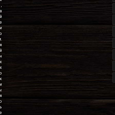
,
а
й
е
и
о
.
я
й
н
х
х
о
к
и
ы
я
ю
ь
е