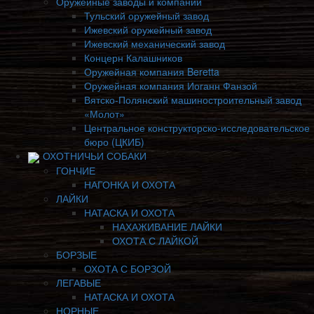
Оружейные заводы и компании
Тульский оружейный завод
Ижевский оружейный завод
Ижевский механический завод
Концерн Калашников
Оружейная компания Beretta
Оружейная компания Иоганн Фанзой
Вятско-Полянский машиностроительный завод
«Молот»
Центральное конструкторско-исследовательское
бюро (ЦКИБ)
ОХОТНИЧЬИ СОБАКИ
ГОНЧИЕ
НАГОНКА И ОХОТА
ЛАЙКИ
НАТАСКА И ОХОТА
НАХАЖИВАНИЕ ЛАЙКИ
ОХОТА С ЛАЙКОЙ
БОРЗЫЕ
ОХОТА С БОРЗОЙ
ЛЕГАВЫЕ
НАТАСКА И ОХОТА
НОРНЫЕ