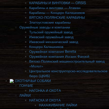
КАРАБИНЫ И ВИНТОВКИ — ORSIS
Карабины и винтовки — Атаман
Карабины — Концерн Калашников
ВЯТСКО-ПОЛЯНСКИЕ КАРАБИНЫ
Златоустовские карабины
Оружейные заводы и компании
Тульский оружейный завод
Ижевский оружейный завод
Ижевский механический завод
Концерн Калашников
Оружейная компания Beretta
Оружейная компания Иоганн Фанзой
Вятско-Полянский машиностроительный завод
«Молот»
Центральное конструкторско-исследовательское
бюро (ЦКИБ)
ОХОТНИЧЬИ СОБАКИ
ГОНЧИЕ
НАГОНКА И ОХОТА
ЛАЙКИ
НАТАСКА И ОХОТА
НАХАЖИВАНИЕ ЛАЙКИ