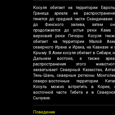
Косуля обитает на территории Европы
Граница ареала ее распространени
тянется до средней части Скандинавии 
до Финского залива, затем он
продолжается до устья реки Кама 
верховий реки Печоры. Косуля такж
обитает на территории Малой Азии
северного Ирана и Ирака, на Кавказе и 
Крыму. В Азии косуля обитает в Сибири, н
Дальнем востоке, а также ареа
распространения этого животног
захватывает Северный Казахстан, Алтай
Тянь-Шань, северные регионы Монголии
северо-восточные территории Китая
Косуль можно встретить в Корее, 
восточной части Тибета и в Северно
Сычуане.
Поведение