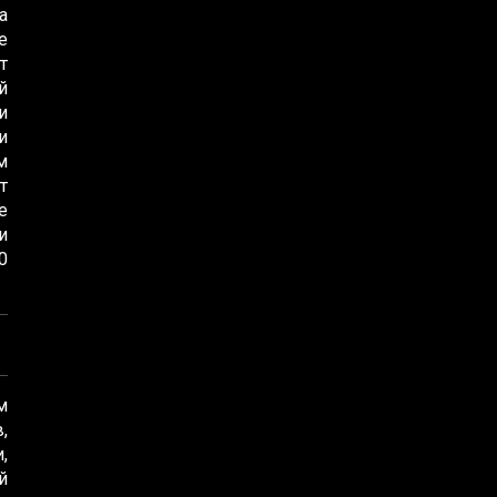
а
е
т
й
и
и
м
т
е
и
0
м
,
,
й