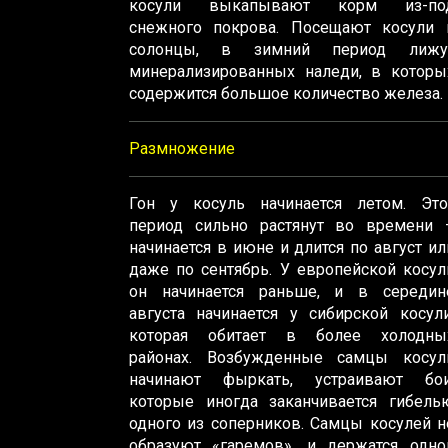
косули выкапывают корм из-по
снежного покрова. Посещают косули 
солонцы, в зимний период лижу
минерализированных наледи, в которы
содержится большое количество железа.
Размножение
Гон у косуль начинается летом. Это
период сильно растянут во времени 
начинается в июне и длится по август ил
даже по сентябрь. У европейской косул
он начинается раньше, и в середин
августа начинается у сибирской косули
которая обитает в более холодны
районах. Возбужденные самцы косул
начинают фыркать, устраивают бои
которые иногда заканчивается гибель
одного из соперников. Самцы косулей н
образуют «гаремов», и держатся одно