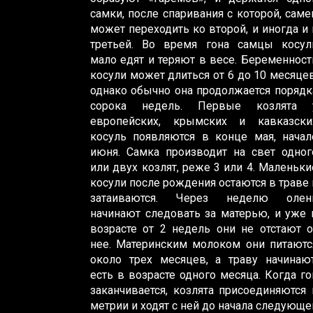
самки, после спаривания с которой, саме
может переходить ко второй, и иногда и 
третьей. Во время гона самцы косул
мало едят и теряют в весе. Беременност
косули может длиться от 6 до 10 месяцев
однако обычно она продолжается порядк
сорока недель. Первые козлята 
европейских, крымских и кавказски
косуль появляются в конце мая, начал
июня. Самка производит на свет одног
или двух козлят, реже 3 или 4. Маленьки
косули после рождения остаются в траве 
затаиваются. Через неделю олен
начинают следовать за матерью, и уже 
возрасте от 2 недель они не отстают о
нее. Материнским молоком они питаютс
около трех месяцев, а траву начинают
есть в возрасте одного месяца. Когда го
заканчивается, козлята присоединяются 
метрии и ходят с ней до начала следующе