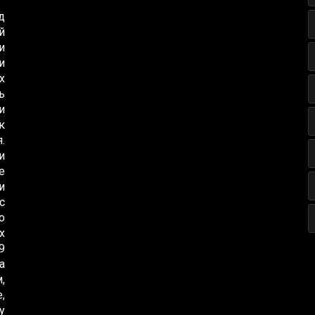
д
й
и
и
х
ь
и
к
.
и
е
и
с
о
х
9
а
,
,
у