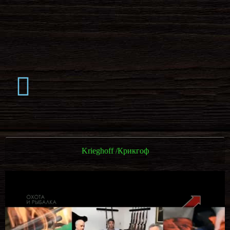
Krieghoff /Крикгоф