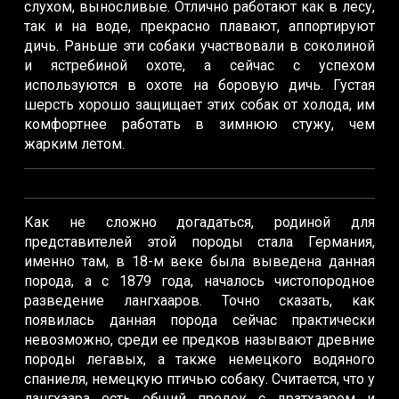
слухом, выносливые. Отлично работают как в лесу,
так и на воде, прекрасно плавают, аппортируют
дичь. Раньше эти собаки участвовали в соколиной
и ястребиной охоте, а сейчас с успехом
используются в охоте на боровую дичь. Густая
шерсть хорошо защищает этих собак от холода, им
комфортнее работать в зимнюю стужу, чем
жарким летом.
Как не сложно догадаться, родиной для
представителей этой породы стала Германия,
именно там, в 18-м веке была выведена данная
порода, а с 1879 года, началось чистопородное
разведение лангхааров. Точно сказать, как
появилась данная порода сейчас практически
невозможно, среди ее предков называют древние
породы легавых, а также немецкого водяного
спаниеля, немецкую птичью собаку. Считается, что у
лангхаара есть общий предок с дратхааром и