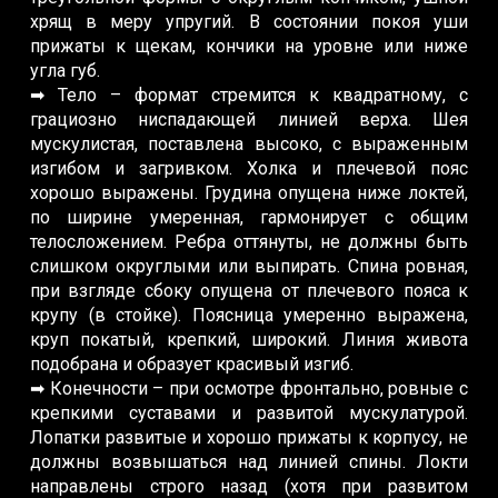
хрящ в меру упругий. В состоянии покоя уши
прижаты к щекам, кончики на уровне или ниже
угла губ.
➡ Тело – формат стремится к квадратному, с
грациозно ниспадающей линией верха. Шея
мускулистая, поставлена высоко, с выраженным
изгибом и загривком. Холка и плечевой пояс
хорошо выражены. Грудина опущена ниже локтей,
по ширине умеренная, гармонирует с общим
телосложением. Ребра оттянуты, не должны быть
слишком округлыми или выпирать. Спина ровная,
при взгляде сбоку опущена от плечевого пояса к
крупу (в стойке). Поясница умеренно выражена,
круп покатый, крепкий, широкий. Линия живота
подобрана и образует красивый изгиб.
➡ Конечности – при осмотре фронтально, ровные с
крепкими суставами и развитой мускулатурой.
Лопатки развитые и хорошо прижаты к корпусу, не
должны возвышаться над линией спины. Локти
направлены строго назад (хотя при развитом