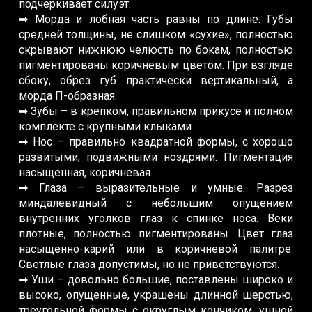
подчеркивает силуэт.
➡ Морда и лобная часть равны по длине. Губы
средней толщины, не слишком «сухие», полностью
скрывают нижнюю челюсть по бокам, полностью
пигментированы коричневым цветом. При взгляде
сбоку, обрез губ практически вертикальный, а
морда П-образная.
➡ Зубы – в крепком, правильном прикусе и полном
комплекте с крупными клыками.
➡ Нос – правильно квадратной формы, с хорошо
развитыми, подвижными ноздрями. Пигментация
насыщенная, коричневая.
➡ Глаза – выразительные и умные. Разрез
миндалевидный с небольшим опущением
внутренних уголков глаз к спинке носа. Веки
плотные, полностью пигментированы. Цвет глаз
насыщенно-карий или в коричневой палитре.
Светлые глаза допустимы, но не приветствуются.
➡ Уши – довольно большие, поставлены широко и
высоко, опущенные, украшены длинной шерстью,
треугольной формы с округлым кончиком, ушной