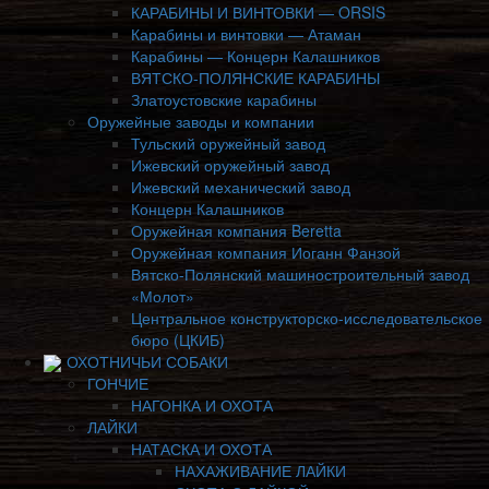
КАРАБИНЫ И ВИНТОВКИ — ORSIS
Карабины и винтовки — Атаман
Карабины — Концерн Калашников
ВЯТСКО-ПОЛЯНСКИЕ КАРАБИНЫ
Златоустовские карабины
Оружейные заводы и компании
Тульский оружейный завод
Ижевский оружейный завод
Ижевский механический завод
Концерн Калашников
Оружейная компания Beretta
Оружейная компания Иоганн Фанзой
Вятско-Полянский машиностроительный завод
«Молот»
Центральное конструкторско-исследовательское
бюро (ЦКИБ)
ОХОТНИЧЬИ СОБАКИ
ГОНЧИЕ
НАГОНКА И ОХОТА
ЛАЙКИ
НАТАСКА И ОХОТА
НАХАЖИВАНИЕ ЛАЙКИ