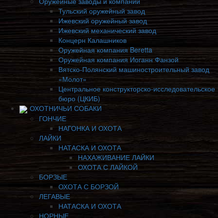
Оружейные заводы и компании
Тульский оружейный завод
Ижевский оружейный завод
Ижевский механический завод
Концерн Калашников
Оружейная компания Beretta
Оружейная компания Иоганн Фанзой
Вятско-Полянский машиностроительный завод
«Молот»
Центральное конструкторско-исследовательское
бюро (ЦКИБ)
ОХОТНИЧЬИ СОБАКИ
ГОНЧИЕ
НАГОНКА И ОХОТА
ЛАЙКИ
НАТАСКА И ОХОТА
НАХАЖИВАНИЕ ЛАЙКИ
ОХОТА С ЛАЙКОЙ
БОРЗЫЕ
ОХОТА С БОРЗОЙ
ЛЕГАВЫЕ
НАТАСКА И ОХОТА
НОРНЫЕ