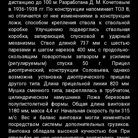
дистанцию до 100 м. Разработана Д. М. Кочетовым
в 1936-1938 гг. По конструкции напоминает ТОЗ 8,
но отличается от нее изменениями в конструкции
ложи, способом крепления ствола к ствольной
коробке. Улучшению подверглись ствольная
коробка, запирающий, спусковой и ударный
механизмы. Ствол длиной 737 мм с шестью
парезами и шагом нарезов 400 мм, с продольно-
скользящим поворотным затвором и усилием
(регулируемым) спуска 50 г. Прицел
диоптрический, конструкции Соловьева, однако
возможна установка диоптрического прицела
другого типа. Длина прицельной линии 820 мм.
Мушка сменного типа, закреплялась в трубчатом,
цилиндрическом намушнике. Ложа березовая
полупистолетной формы. Общая длина винтовки
1180 мм, масса 4,4 кг. Начальная скорость пули 315
м/с. Вес и баланс винтовки могли изменяться
посредством системы дополнительных грузиков.
Винтовка обладала высокой кучностью боя. При
стрельбах из нее неоднократно достигались такие