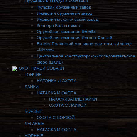
Оружейные заводы и компании
Тульский оружейный завод
Ижевский оружейный завод
Ижевский механический завод
Концерн Калашников
Оружейная компания Beretta
Оружейная компания Иоганн Фанзой
Вятско-Полянский машиностроительный завод
«Молот»
Центральное конструкторско-исследовательское
бюро (ЦКИБ)
ОХОТНИЧЬИ СОБАКИ
ГОНЧИЕ
НАГОНКА И ОХОТА
ЛАЙКИ
НАТАСКА И ОХОТА
НАХАЖИВАНИЕ ЛАЙКИ
ОХОТА С ЛАЙКОЙ
БОРЗЫЕ
ОХОТА С БОРЗОЙ
ЛЕГАВЫЕ
НАТАСКА И ОХОТА
НОРНЫЕ