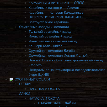
КАРАБИНЫ И ВИНТОВКИ — ORSIS
Карабины и винтовки — Атаман
Карабины — Концерн Калашников
ВЯТСКО-ПОЛЯНСКИЕ КАРАБИНЫ
Златоустовские карабины
Оружейные заводы и компании
Тульский оружейный завод
Ижевский оружейный завод
Ижевский механический завод
Концерн Калашников
Оружейная компания Beretta
Оружейная компания Иоганн Фанзой
Вятско-Полянский машиностроительный завод
«Молот»
Центральное конструкторско-исследовательское
бюро (ЦКИБ)
ОХОТНИЧЬИ СОБАКИ
ГОНЧИЕ
НАГОНКА И ОХОТА
ЛАЙКИ
НАТАСКА И ОХОТА
НАХАЖИВАНИЕ ЛАЙКИ