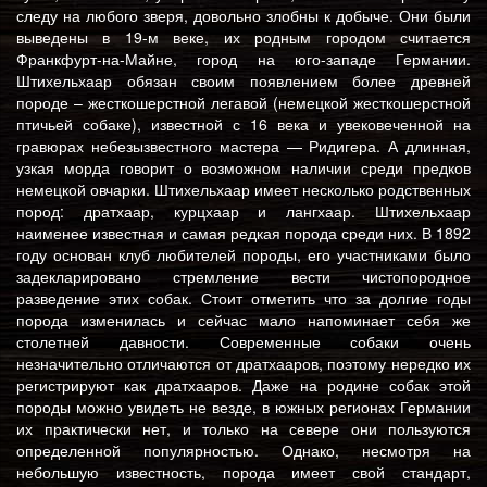
следу на любого зверя, довольно злобны к добыче. Они были
выведены в 19-м веке, их родным городом считается
Франкфурт-на-Майне, город на юго-западе Германии.
Штихельхаар обязан своим появлением более древней
породе – жесткошерстной легавой (немецкой жесткошерстной
птичьей собаке), известной с 16 века и увековеченной на
гравюрах небезызвестного мастера — Ридигера. А длинная,
узкая морда говорит о возможном наличии среди предков
немецкой овчарки. Штихельхаар имеет несколько родственных
пород: дратхаар, курцхаар и лангхаар. Штихельхаар
наименее известная и самая редкая порода среди них. В 1892
году основан клуб любителей породы, его участниками было
задекларировано стремление вести чистопородное
разведение этих собак. Стоит отметить что за долгие годы
порода изменилась и сейчас мало напоминает себя же
столетней давности. Современные собаки очень
незначительно отличаются от дратхааров, поэтому нередко их
регистрируют как дратхааров. Даже на родине собак этой
породы можно увидеть не везде, в южных регионах Германии
их практически нет, и только на севере они пользуются
определенной популярностью. Однако, несмотря на
небольшую известность, порода имеет свой стандарт,