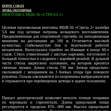
ОХОТНИЧЬЕ БОЕПРИПАСЫ
ПОРОХ СОКОЛ
ДРОБЬ ОХОТНИЧЬЯ
ВИНТОВКА МЦВ-56 «СТРЕЛА 2»
Целевая произвольная винтовка МЦВ-56 «Стрела 2» калибра
5,6 мм под целевые патроны кольцевого воспламенения.
Предназначенная для спортивной стрельбы по неподвижным
мишеням на дистанциях до 100 м. Отличается высокой
кучностью, стабильностью боя и безотказной работой
механизмов. Выпускалась серийно на Ижмаше в конце 60-х
годов. Ствол утяжеленный с шестью нарезами, изготовлен с
большой точностью и соединен с коробкой резьбой. В дульной
части ствола закреплено основание, на котором крепятся
сменные мушки. Длина ствола 730 мм. Затвор продольно-
скользящий с запиранием на 3 боевых упора при повороте
рукоятки. Гильзы извлекаются из патронника выбрасывателем
и отражаются при перемещении затвора в заднее положение.
Прицел диоптрический позволяет вносить точные поправки
по вертикали и горизонтали. Длина прицельной пиши
регулируется в пределах 870—900 мм. Высота прицельной