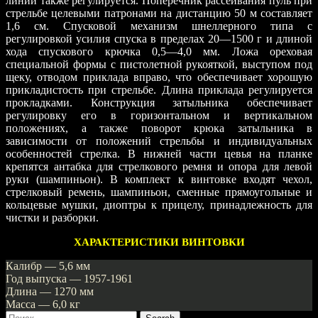
линии также регулируется. Поперечник рассеивания пуль при
стрельбе целевыми патронами на дистанцию 50 м составляет
1,6 см. Спусковой механизм шнеллерного типа с
регулировкой усилия спуска в пределах 20—1500 г и длиной
хода спускового крючка 0,5—4,0 мм. Ложа ореховая
специальной формы с пистолетной рукояткой, выступом под
щеку, отводом приклада вправо, что обеспечивает хорошую
прикладистость при стрельбе. Длина приклада регулируется
прокладками. Конструкция затыльника обеспечивает
регулировку его в горизонтальном и вертикальном
положениях, а также поворот крюка затыльника в
зависимости от положений стрельбы и индивидуальных
особенностей стрелка. В нижней части цевья на планке
крепятся антабка для стрелкового ремня и опора для левой
руки (шампиньон). В комплект к винтовке входят чехол,
стрелковый ремень, шампиньон, сменные прямоугольные и
кольцевые мушки, диоптры к прицелу, принадлежность для
чистки и разборки.
ХАРАКТЕРИСТИКИ ВИНТОВКИ
Калибр — 5,6 мм
Год выпуска — 1957-1961
Длина — 1270 мм
Масса — 6,0 кг