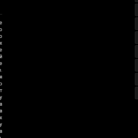
е
о
о
х
е
й
е
.
я
ю
т
у
а
а
х
у
а
,