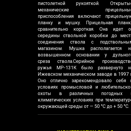
пистолетной рукояткой. Открыты
механические прицельны
приспособления включают прицельну
планку и мушку. Прицельная планк
сравнительно короткая. Она идет о
середины ствольной коробки до мест
соединения ствола с подствольны
магазином. Мушка располагается н
возвышенном основании у дульног
среза ствола.Серийное производств
ружья МР-131К было развернуто н
Ижевском механическом заводе в 1997 г
Оно отлично зарекомендовало себя 
условиях промысловой и любительско
охоты в различных погодных 
климатических условиях при температур
окружающей среды от — 50 °С до + 50 °С.