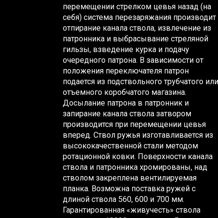
перемещении стрелком цевья назад (на
себя) система перезаряжания производит
отпирание канала ствола, извлечение из
патронника и выбрасывание стреляной
гильзы, взведение курка и подачу
очередного патрона. В зависимости от
положения переключателя патрон
подается из подствольного трубчатого ил
отъемного коробчатого магазина.
Досылание патрона в патронник и
запирание канала ствола затвором
производится при перемещении цевья
вперед. Ствол ружья изготавливается из
высококачественной стали методом
ротационной ковки. Поверхности канала
ствола и патронника хромированы, над
стволом закреплена вентилируемая
планка. Возможна поставка ружей с
длиной ствола 560, 600 и 700 мм.
Гарантированная «живучесть» ствола