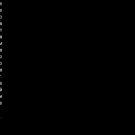
е
е
ю
а
т
а
м
а
о
о
а
.
в
й
и
е