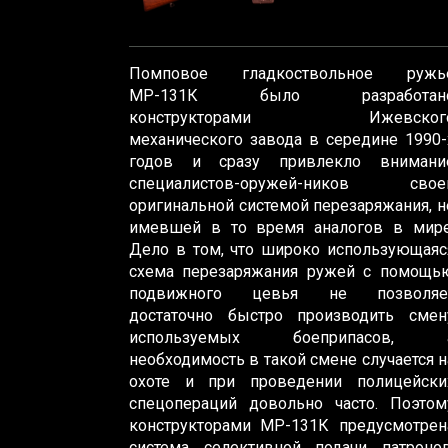
Помповое гладкоствольное ружь
МР-131К было разработан
конструкторами Ижевског
механического завода в середине 1990-
годов и сразу привлекло внимани
специалистов-оружей-ников свое
оригинальной системой перезаряжания, н
имевшей в то время аналогов в мире
Дело в том, что широко использующаяс
схема перезаряжания ружей с помощь
подвижного цевья не позволяе
достаточно быстро производить смен
используемых боеприпасов, 
необходимость в такой смене случается н
охоте и при проведении полицейски
спецопераций довольно часто. Поэтом
конструкторами МР-131К предусмотрен
система селективной подачи патронов