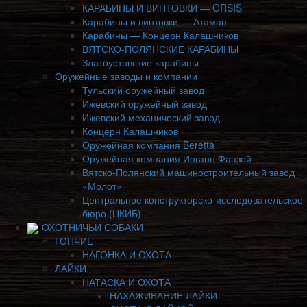
КАРАБИНЫ И ВИНТОВКИ — ORSIS
Карабины и винтовки — Атаман
Карабины — Концерн Калашников
ВЯТСКО-ПОЛЯНСКИЕ КАРАБИНЫ
Златоустовские карабины
Оружейные заводы и компании
Тульский оружейный завод
Ижевский оружейный завод
Ижевский механический завод
Концерн Калашников
Оружейная компания Beretta
Оружейная компания Иоганн Фанзой
Вятско-Полянский машиностроительный завод
«Молот»
Центральное конструкторско-исследовательское
бюро (ЦКИБ)
ОХОТНИЧЬИ СОБАКИ
ГОНЧИЕ
НАГОНКА И ОХОТА
ЛАЙКИ
НАТАСКА И ОХОТА
НАХАЖИВАНИЕ ЛАЙКИ