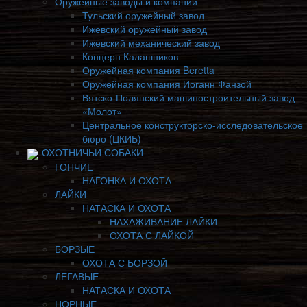
Оружейные заводы и компании
Тульский оружейный завод
Ижевский оружейный завод
Ижевский механический завод
Концерн Калашников
Оружейная компания Beretta
Оружейная компания Иоганн Фанзой
Вятско-Полянский машиностроительный завод
«Молот»
Центральное конструкторско-исследовательское
бюро (ЦКИБ)
ОХОТНИЧЬИ СОБАКИ
ГОНЧИЕ
НАГОНКА И ОХОТА
ЛАЙКИ
НАТАСКА И ОХОТА
НАХАЖИВАНИЕ ЛАЙКИ
ОХОТА С ЛАЙКОЙ
БОРЗЫЕ
ОХОТА С БОРЗОЙ
ЛЕГАВЫЕ
НАТАСКА И ОХОТА
НОРНЫЕ