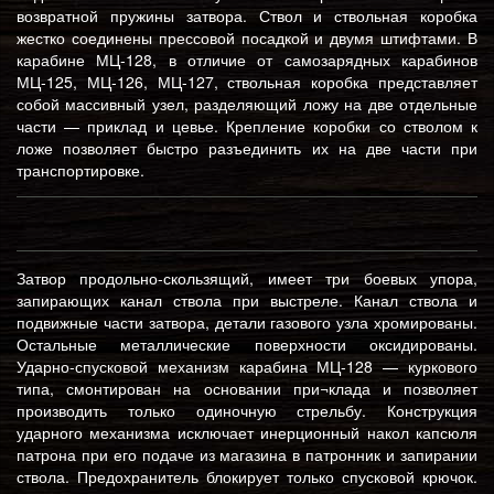
возвратной пружины затвора. Ствол и ствольная коробка
жестко соединены прессовой посадкой и двумя штифтами. В
карабине МЦ-128, в отличие от самозарядных карабинов
МЦ-125, МЦ-126, МЦ-127, ствольная коробка представляет
собой массивный узел, разделяющий ложу на две отдельные
части — приклад и цевье. Крепление коробки со стволом к
ложе позволяет быстро разъединить их на две части при
транспортировке.
Затвор продольно-скользящий, имеет три боевых упора,
запирающих канал ствола при выстреле. Канал ствола и
подвижные части затвора, детали газового узла хромированы.
Остальные металлические поверхности оксидированы.
Ударно-спусковой механизм карабина МЦ-128 — куркового
типа, смонтирован на основании при¬клада и позволяет
производить только одиночную стрельбу. Конструкция
ударного механизма исключает инерционный накол капсюля
патрона при его подаче из магазина в патронник и запирании
ствола. Предохранитель блокирует только спусковой крючок.