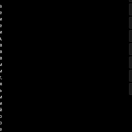
в
е
и
е
и
,
а
а
а
м
м
,
я
ь
м
и
й
о
о
е