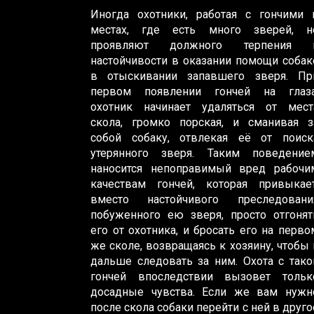
Иногда охотники, работая с гончими 
местах, где есть много зверей, н
проявляют должного терпения 
настойчивости в оказании помощи собак
в отыскивании запавшего зверя. Пр
первом появлении гончей на глаза
охотник начинает удаляться от мест
скола, громко порская, и сманивая з
собой собаку, отвлекая её от поиск
утерянного зверя. Таким поведение
наносится непоправимый вред рабочи
качествам гончей, которая привыкает
вместо настойчивого преследовани
побуженного ею зверя, просто отгонят
его от охотника, и бросать его на перво
же сколе, возвращаясь к хозяину, чтобы 
дальше следовать за ним. Охота с тако
гончей впоследствии вызовет тольк
досадные чувства. Если же вам нужн
после скола собаки перейти с ней в друго