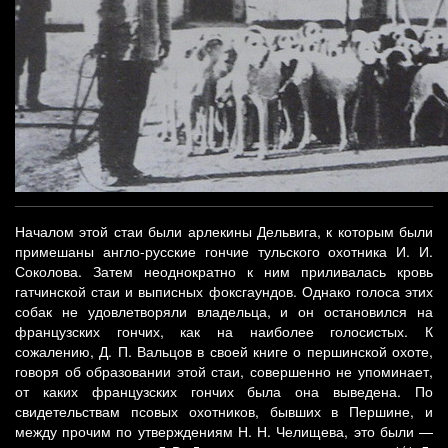
Началом этой стаи были арлекины Дельвига, к которым были
примешаны англо-русские гончие тульского охотника И. И.
Соколова. Затем неоднократно к ним приливалась кровь
гатчинской стаи и выписных фоксгаундов. Однако голоса этих
собак не удовлетворяли владельца, и он остановился на
французских гончих, как на наиболее голосистых. К
сожалению, Д. П. Вальцов в своей книге о першинской охоте,
говоря об образовании этой стаи, совершенно не упоминает,
от каких французских гончих была она выведена. По
свидетельствам псовых охотников, бывших в Першине, и
между прочим по утверждениям Н. Н. Челищева, это были —