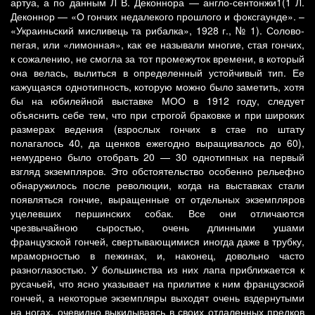
артуа, а по данным Л В. Деконнора — англо-сентонжи1(1 Л.
Деконнор — «О гончих недалекого прошлого и фоксгаунде». –
«Украиньский мисливець та рибалка», 1928 г., № 1). Солово-
пегая, или «лимонная», как ее называли многие, стая гончих,
к сожалению, не смогла за тот промежуток времени, в который
она велась, вылиться в определенный устойчивый тип. Ее
кажущаяся однотипность, которую можно было заметить, хотя
бы на юбилейной выставке МОО в 1912 году, следует
объяснить себе тем, что при строгой браковке и при широких
размерах ведения (взрослых гончих в стае по штату
полагалось 40, да щенков ежегодно выращивалось до 60),
немудрено было отобрать 20 — 30 однотипных на первый
взгляд экземпляров. Это обстоятельство особенно рельефно
обнаружилось после революции, когда на выставках стали
появляться гончие, выращенные от отдельных экземпляров
уцелевших першинских собак. Все они отличаются
чрезвычайною сыростью, очень длинными ушами
французской гончей, свертывающимися иногда даже в трубку,
мраморностью в пежинах, и, наконец, довольно часто
разноглазостью. У большинства из них лапа приближается к
русачьей, что ясно указывает на прилитие к ним французской
гончей, а некоторые экземпляры выходят очень вздернутыми
на ногах, очевидно выкидываясь в своих отдаленных предков