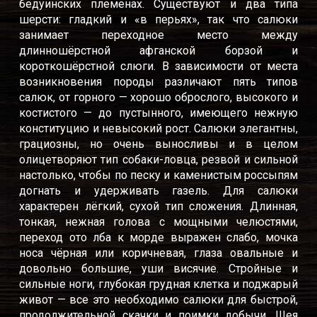
бедуинских племенах. Существуют и два типа
шерсти: гладкий и «в перьях», так что салюки
занимает переходное место между
длинношёрстной афганской борзой и
короткошёрстной слюги. В зависимости от места
возникновения породы различают пять типов
салюк, от горного — хорошо оброслого, высокого и
костистого — до пустынного, имеющего нежную
конституцию и невысокий рост. Салюки элегантны,
грациозны, но очень выносливы и в целом
олицетворяют тип собаки-ловца, резвой и сильной
настолько, чтобы по песку и каменистым россыпям
догнать и удерживать газель. Для салюки
характерен лёгкий, сухой тип сложения. Длинная,
тонкая, нежная голова с мощными челюстями,
переход ото лба к морде выражен слабо, мочка
носа чёрная или коричневая, глаза овальные и
довольно большие, уши висячие. Стройные и
сильные ноги, глубокая грудная клетка и поджарый
живот — все это необходимо салюки для быстрой,
продолжительной скачки и поимки добычи. Шея