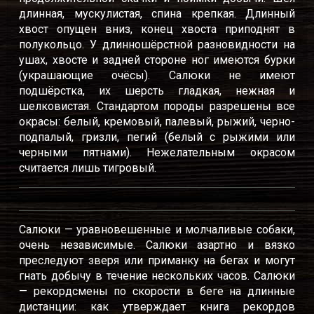
длинная, мускулистая, спина крепкая. Длинный
хвост опущен вниз, конец хвоста приподнят в
полукольцо. У длинношёрстной разновидности на
ушах, хвосте и задней стороне ног имеются бурки
(украшающие очёсы). Салюки не имеют
подшёрстка, их шерсть гладкая, нежная и
шелковистая. Стандартом породы разрешены все
окрасы: белый, кремовый, палевый, рыжий, черно-
подпалый, гризли, пегий (белый с рыжими или
черными пятнами). Нежелательным окрасом
считается лишь тигровый.
Салюки — уравновешенные и молчаливые собаки,
очень независимые. Салюки азартно и вязко
преследуют зверя или приманку на бегах и могут
гнать добычу в течение нескольких часов. Салюки
— рекордсмены по скорости в беге на длинные
дистанции: как утверждает книга рекордов