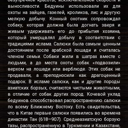
выносливости. Бедуины использовали их для
охоты на зайцев, газелей, кроликов, лис и другую
мелкую добычу. Конный охотник сопровождал
собаку, которая должна была догнать зверя и
живым удерживать его до прибытия хозяина,
который умерщвлял добычу в соответствии с
традициями ислама. Салюки была самым ценным
достоянием после арабской лошади и считалась
членом семьи. Собаки жили в шатрах вместе с
людьми, а до места охоты собак «подвозили»
верхом на лошади или верблюде. Этих собак не
продавали, а преподносили как драгоценный
подарок. В исламе салюки, как и другие породы
азиатских борзых, считаются чистыми животными,
в отличие от собак других пород. Кочевой уклад
бедуинов способствовал распространению салюки
по всему Ближнему Востоку. Есть свидетельства,
что в Китае первые салюки появились во времена
династии Тан (618—907). Среднеазиатскую борзую
тазы, распространённую в Туркмении и Казахстане,