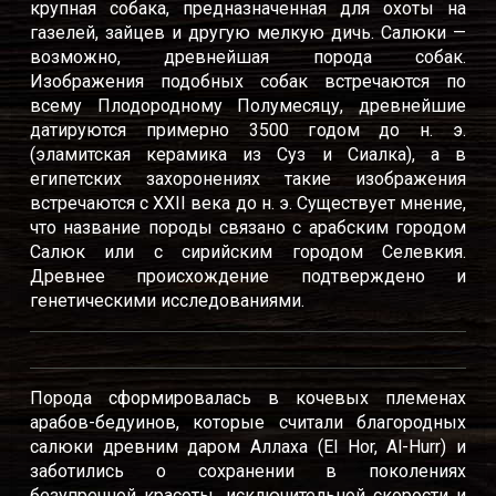
крупная собака, предназначенная для охоты на
газелей, зайцев и другую мелкую дичь. Салюки —
возможно, древнейшая порода собак.
Изображения подобных собак встречаются по
всему Плодородному Полумесяцу, древнейшие
датируются примерно 3500 годом до н. э.
(эламитская керамика из Суз и Сиалка), а в
египетских захоронениях такие изображения
встречаются с XXII века до н. э. Существует мнение,
что название породы связано с арабским городом
Салюк или с сирийским городом Селевкия.
Древнее происхождение подтверждено и
генетическими исследованиями.
Порода сформировалась в кочевых племенах
арабов-бедуинов, которые считали благородных
салюки древним даром Аллаха (El Hor, Al-Hurr) и
заботились о сохранении в поколениях
безупречной красоты, исключительной скорости и