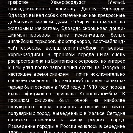
графстве Хаверфордуэст (Уэльс),
принадлежавшего капитану Джону Эдвардсу.
Эдвардс вывел собак, отмеченных как прекрасные
добытчики мелкой дичи. Отбирая потомство по
желаемым качествам, Эдвардс скрещивал денди-
динмонт-терьеров, ныне исчезнувших белых
английских терьеров, фокстерьеров, вест-хайленд-
уайт-терьеров, вельш-корги-пемброк и вельш-
корги-кардиган. В прошлом порода была очень
распространена на Британских островах, но интерес
к ней упал после запрещения охоты на барсука. В
настоящее время силихем — почти исключительно
собака-компаньон. Первый клуб породы силихем-
терьер был основан в 1908 году. В 1910 году порода
была официально признана Кеннель-клубом. В
прошлом силихем был одной из наиболее
популярных пород терьеров и одной из самых
популярных пород, выведенных в Уэльсе. Сегодня
силихем относится к числу редких пород.
Разведение породы в России началось в середине
1990-х годов. Породное поголовье насчитывает