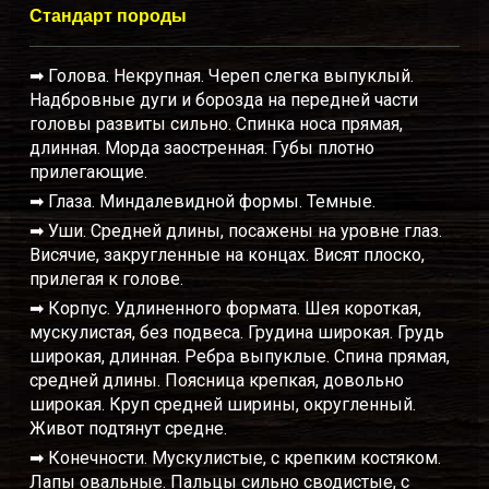
Стандарт породы
➡ Голова. Некрупная. Череп слегка выпуклый.
Надбровные дуги и борозда на передней части
головы развиты сильно. Спинка носа прямая,
длинная. Морда заостренная. Губы плотно
прилегающие.
➡ Глаза. Миндалевидной формы. Темные.
➡ Уши. Средней длины, посажены на уровне глаз.
Висячие, закругленные на концах. Висят плоско,
прилегая к голове.
➡ Корпус. Удлиненного формата. Шея короткая,
мускулистая, без подвеса. Грудина широкая. Грудь
широкая, длинная. Ребра выпуклые. Спина прямая,
средней длины. Поясница крепкая, довольно
широкая. Круп средней ширины, округленный.
Живот подтянут средне.
➡ Конечности. Мускулистые, с крепким костяком.
Лапы овальные. Пальцы сильно сводистые, с