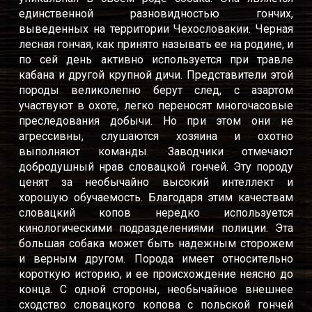
единственной разновидностью гончих,
выведенных на территории Чехословакии. Черная
лесная гончая, как принято называть ее на родине, и
по сей день активно используется при травле
кабана и другой крупной дичи. Представители этой
породы великолепно берут след, с азартом
участвуют в охоте, легко переносят многочасовые
преследования добычи. Но при этом они не
агрессивны, слушаются хозяина и охотно
выполняют команды. Заводчики отмечают
добродушный нрав словацкой гончей. Эту породу
ценят за необычайно высокий интеллект и
хорошую обучаемость. Благодаря этим качествам
словацкий копов нередко используется
кинологическими подразделениями полиции. Эта
большая собака может быть надежным сторожем
и верным другом. Порода имеет относительно
короткую историю, и ее происхождение неясно до
конца. С одной стороны, необычайное внешнее
сходство словацкого копова с польской гончей