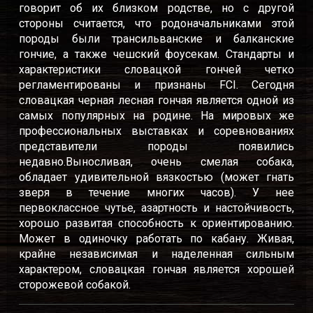
говорит об их близком родстве, но с другой
стороны считается, что родоначальниками этой
породы были трансильванские и балканские
гончие, а также чешский фоусекам. Стандарты и
характеристики словацкой гончей четко
регламентированы и признаны FCI. Сегодня
словацкая черная лесная гончая является одной из
самых популярных на родине. На мировых же
профессиональных выставках и соревнованиях
представители породы появились
недавно.Выносливая, очень смелая собака,
обладает удивительной вязкостью (может гнать
зверя в течение многих часов). У нее
первоклассное чутье, азартность и настойчивость,
хорошо развитая способность к ориентированию.
Может в одиночку работать по кабану. Живая,
крайне независимая и наделенная сильным
характером, словацкая гончая является хорошей
сторожевой собакой.