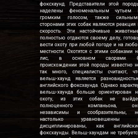
фоксхаунд. Представители этой пород
наделены феноменальным чутьем 
громким голосом, также сильным
сторонами этих собак являются реакция 
скорость. Эти настойчивые животные
полностью отдаются своему делу, готов
вести охоту при любой погоде и на любо
местности. Охотятся с этими собаками н
лис, в основном сворами. 
происхождении этой породы известно н
так много, специалисты считают, чт
вельш-хаунд является разновидность
английского фоксхаунда. Однако характе
вельш-хаунда больше ориентирован н
охоту, из этих собак не выйде
полноценного компаньона, он
независимы и сообразительны, н
настолько уравновешенны 
дисциплинированы, как английски
фоксхаунды. Вельш-хаундам не требуетс